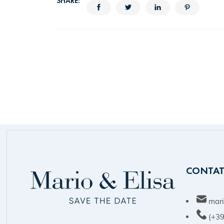
SHARE:
CONTAT
mari
(+39