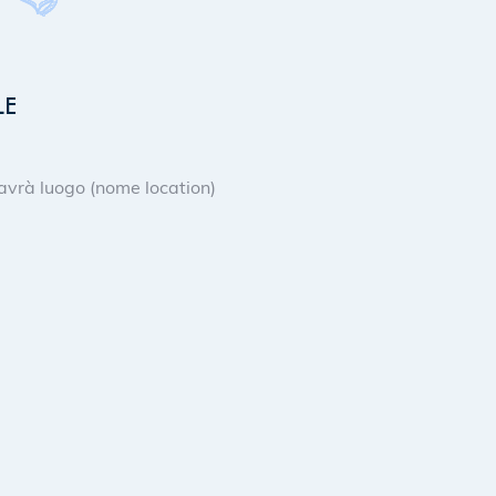
LE
avrà luogo (nome location)